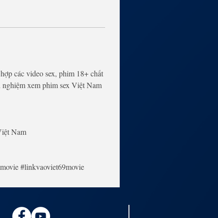
 hợp các video sex, phim 18+ chất 
rải nghiệm xem phim sex Việt Nam 
Việt Nam
9movie #linkvaoviet69movie