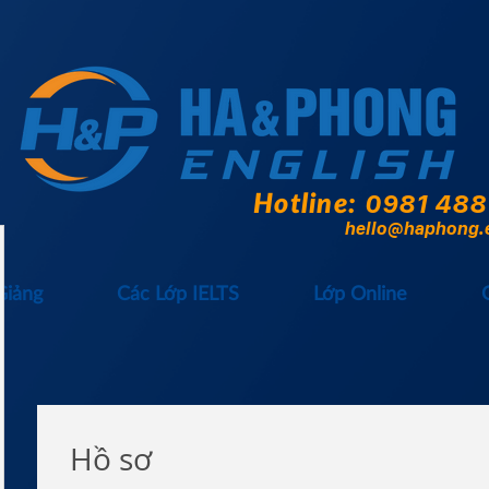
Hotline:
0981 488
hello@haphong.
Giảng
Các Lớp IELTS
Lớp Online
Hồ sơ