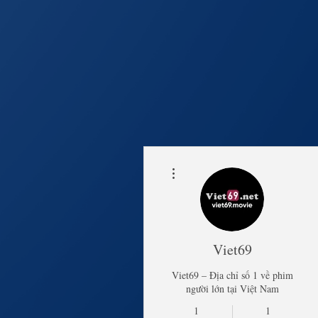
Thao tác khác
Trang Chủ
Lịch Khai 
Viet69
Viet69 – Địa chỉ số 1 về phim
người lớn tại Việt Nam
1
1