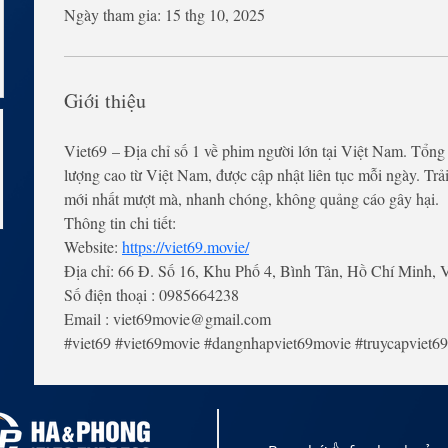
Ngày tham gia: 15 thg 10, 2025
Giới thiệu
Viet69 – Địa chỉ số 1 về phim người lớn tại Việt Nam. Tổng
lượng cao từ Việt Nam, được cập nhật liên tục mỗi ngày. T
mới nhất mượt mà, nhanh chóng, không quảng cáo gây hại.
Thông tin chi tiết:
Website: 
https://viet69.movie/
Địa chỉ: 66 Đ. Số 16, Khu Phố 4, Bình Tân, Hồ Chí Minh, 
Số điện thoại : 0985664238
Email : viet69movie@gmail.com
#viet69 #viet69movie #dangnhapviet69movie #truycapviet6