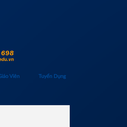
 698
edu.vn
Giáo Viên
Tuyển Dụng