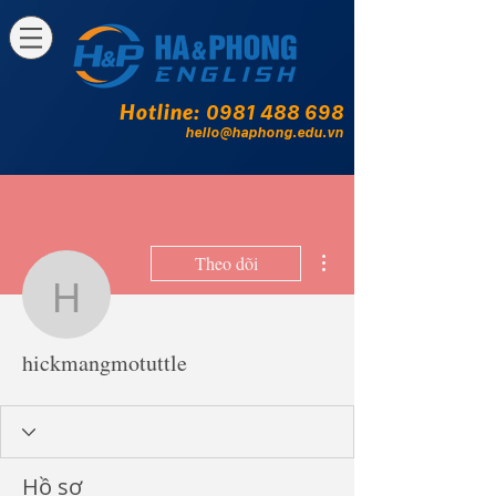
Hotline:
0981 488 698
hello@haphong.edu.vn
Thao tác khác
Theo dõi
hickmangmotuttle
hickmangmotuttle
Hồ sơ