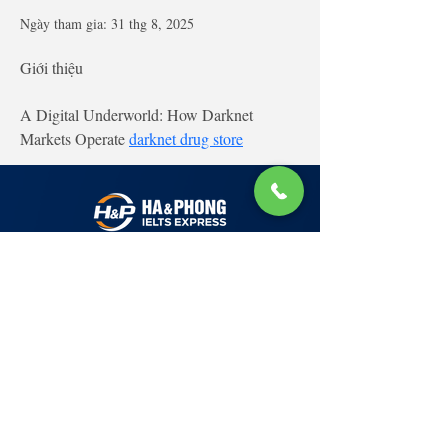
Ngày tham gia: 31 thg 8, 2025
Giới thiệu
A Digital Underworld: How Darknet 
Markets Operate 
darknet drug store
Lớp Học: phố Thái Thịnh (Hà Nội) và Tạ
Quang Bửu (Hà Nội)
✉ Email:
Tuyển Dụng
hello@haphong.edu.vn
Blog
📞
Ho
tline
0981 488 698
0961 607 660