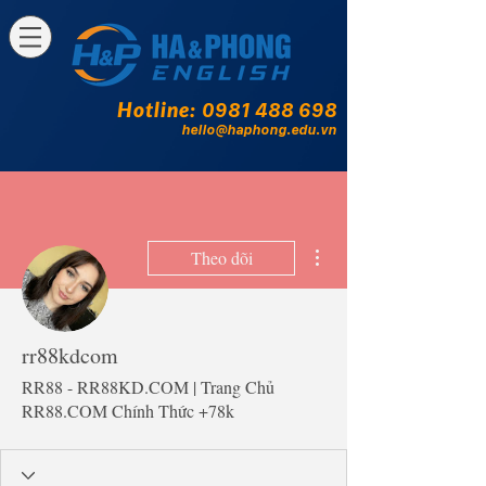
Hotline:
0981 488 698
hello@haphong.edu.vn
Thao tác khác
Theo dõi
rr88kdcom
RR88 - RR88KD.COM | Trang Chủ
RR88.COM Chính Thức +78k