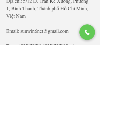
Địa chỉ: 5/12 Đ. Trần Kế Xương, Phường 
1, Bình Thạnh, Thành phố Hồ Chí Minh, 
Việt Nam
Email: sunwin6net@gmail.com
Tags: #SUNWIN #SUNWINCasino 
#SUNWINOnline #SUNWINNoHu 
#SUNWIN2025
Lớp Học: phố Thái Thịnh (Hà Nội) và Tạ
Quang Bửu (Hà Nội)
✉ Email:
Tuyển Dụng
hello@haphong.edu.vn
Blog
📞
Ho
tline
0981 488 698