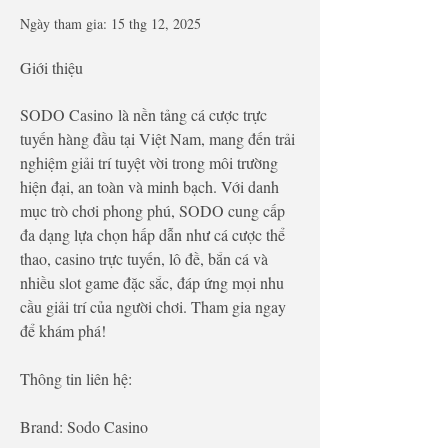
Ngày tham gia: 15 thg 12, 2025
Giới thiệu
SODO Casino là nền tảng cá cược trực 
tuyến hàng đầu tại Việt Nam, mang đến trải 
nghiệm giải trí tuyệt vời trong môi trường 
hiện đại, an toàn và minh bạch. Với danh 
mục trò chơi phong phú, SODO cung cấp 
đa dạng lựa chọn hấp dẫn như cá cược thể 
thao, casino trực tuyến, lô đề, bắn cá và 
nhiều slot game đặc sắc, đáp ứng mọi nhu 
cầu giải trí của người chơi. Tham gia ngay 
để khám phá!
Thông tin liên hệ:
Brand: Sodo Casino