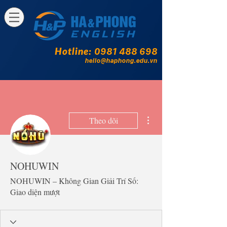
Hotline:
0981 488 698
hello@haphong.edu.vn
Thao tác khác
Theo dõi
NOHUWIN
NOHUWIN – Không Gian Giải Trí Số:
Giao diện mượt