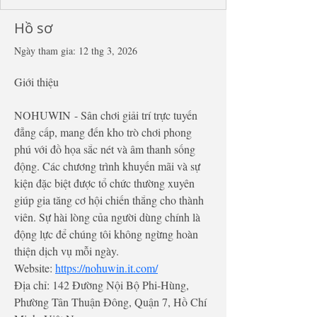
Hồ sơ
Ngày tham gia: 12 thg 3, 2026
Giới thiệu
NOHUWIN - Sân chơi giải trí trực tuyến 
đẳng cấp, mang đến kho trò chơi phong 
phú với đồ họa sắc nét và âm thanh sống 
động. Các chương trình khuyến mãi và sự 
kiện đặc biệt được tổ chức thường xuyên 
giúp gia tăng cơ hội chiến thắng cho thành 
viên. Sự hài lòng của người dùng chính là 
động lực để chúng tôi không ngừng hoàn 
thiện dịch vụ mỗi ngày.
Website: 
https://nohuwin.it.com/
Địa chỉ: 142 Đường Nội Bộ Phi-Hùng, 
Phường Tân Thuận Đông, Quận 7, Hồ Chí 