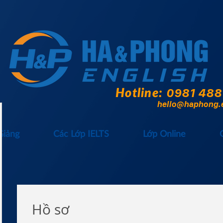
Hotline:
0981 488
hello@haphong.
Giảng
Các Lớp IELTS
Lớp Online
Hồ sơ