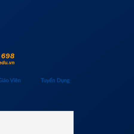
 698
edu.vn
Giáo Viên
Tuyển Dụng