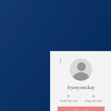
Thao tác khác
Trang Chủ
Lịch Khai 
fryeeysmckay
0
0
Người theo dõi
Đang theo dõi
Theo dõi