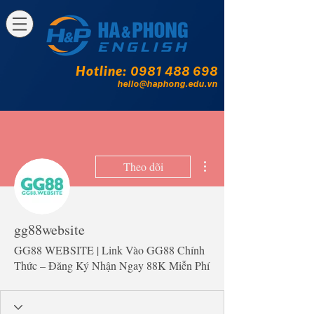
Hotline:
0981 488 698
hello@haphong.edu.vn
Thao tác khác
Theo dõi
gg88website
GG88 WEBSITE | Link Vào GG88 Chính
Thức – Đăng Ký Nhận Ngay 88K Miễn Phí