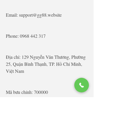
Email: support@gg88.website
Phone: 0968 442 317
Địa chỉ: 129 Nguyễn Văn Thương, Phường 
25, Quận Bình Thạnh, TP. Hồ Chí Minh, 
Việt Nam
Mã bưu chính: 700000
✔️ Hashtags: #gg88 #gg88website 
#gg88vn #gg88club #nhacaigg88 
#linkgg88 #dangkygg88 #gg88casino 