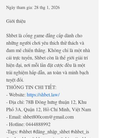
Ngày tham gia: 28 thg 1, 2026
Giới thiệu
Shbet là cổng game đẳng cấp dành cho 
những người chơi yêu thích thử thách và 
đam mê chiến thắng. Không chỉ là một nhà 
cái trực tuyến, Shbet còn là thế giới giải trí 
hiện đại, nơi mỗi lần đặt cược đều là một 
trải nghiệm hấp dẫn, an toàn và minh bạch 
tuyệt đối.
THÔNG TIN CHI TIẾT: 
- Website: 
https://shbet.law/
- Địa chỉ: 78B Đông hưng thuận 12, Khu 
Phố 3A, Quận 12, Hồ Chí Minh, Việt Nam
- Email: shbet800com@gmail.com
- Hotline: 0444888992
-Tags: #shbet #đăng_nhập_shbet #shbet_is 