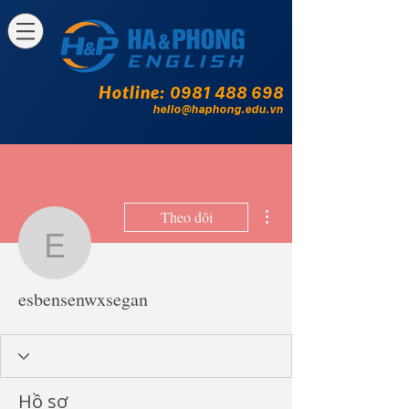
Hotline:
0981 488 698
hello@haphong.edu.vn
Thao tác khác
Theo dõi
esbensenwxsegan
esbensenwxsegan
Hồ sơ