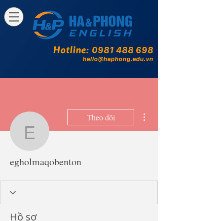
Hotline:
0981 488 698
hello@haphong.edu.vn
Thao tác khác
Theo dõi
egholmaqobenton
egholmaqobenton
Hồ sơ