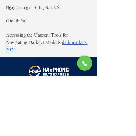
Ngày tham gia: 31 thg 8, 2025
Giới thiệu
Accessing the Unseen: Tools for 
Navigating Darknet Markets 
dark markets 
2025
Lớp Học: phố Thái Thịnh (Hà Nội) và Tạ
Quang Bửu (Hà Nội)
✉ Email:
Tuyển Dụng
hello@haphong.edu.vn
Blog
📞
Ho
tline
0981 488 698
0961 607 660