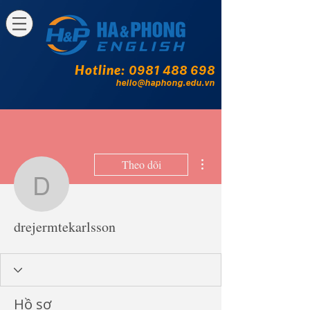
Hotline:
0981 488 698
hello@haphong.edu.vn
Thao tác khác
Theo dõi
drejermtekarlsson
drejermtekarlsson
Hồ sơ