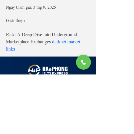
Ngày tham gia: 3 thg 9, 2025
Giới thiệu
Risk: A Deep Dive into Underground 
Marketplace Exchanges 
darknet market 
links
Lớp Học: phố Thái Thịnh (Hà Nội) và Tạ
Quang Bửu (Hà Nội)
✉ Email:
Tuyển Dụng
hello@haphong.edu.vn
Blog
📞
Ho
tline
0981 488 698
0961 607 660