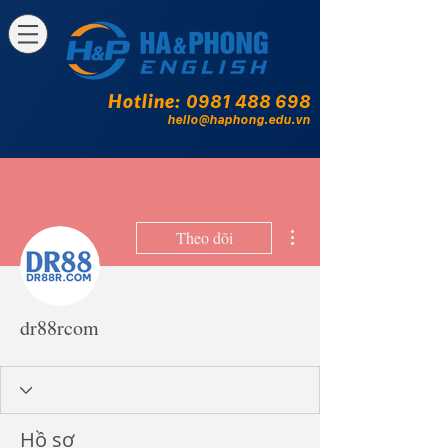
Hotline:
0981 488 698
hello@haphong.edu.vn
Thao tác khác
Theo dõi
dr88rcom
Hồ sơ