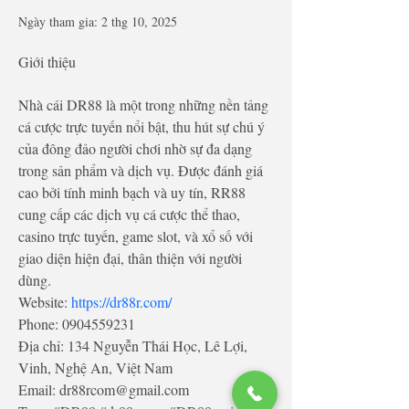
Ngày tham gia: 2 thg 10, 2025
Giới thiệu
Nhà cái DR88 là một trong những nền tảng 
cá cược trực tuyến nổi bật, thu hút sự chú ý 
của đông đảo người chơi nhờ sự đa dạng 
trong sản phẩm và dịch vụ. Được đánh giá 
cao bởi tính minh bạch và uy tín, RR88 
cung cấp các dịch vụ cá cược thể thao, 
casino trực tuyến, game slot, và xổ số với 
giao diện hiện đại, thân thiện với người 
dùng.
Website: 
https://dr88r.com/
Phone: 0904559231
Địa chỉ: 134 Nguyễn Thái Học, Lê Lợi, 
Vinh, Nghệ An, Việt Nam
Email: dr88rcom@gmail.com