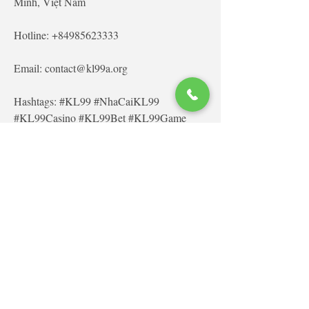
Minh, Việt Nam
Hotline: +84985623333
Email: contact@kl99a.org
Hashtags: #KL99 #NhaCaiKL99 
#KL99Casino #KL99Bet #KL99Game 
#KL99Online #DangKyKL99 
#TrangChuKL99 #LinkVaoKL99 
#KL99UyTin
Lớp Học: phố Thái Thịnh (Hà Nội) và Tạ
Quang Bửu (Hà Nội)
✉ Email:
Tuyển Dụng
hello@haphong.edu.vn