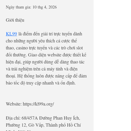
Ngày tham gia: 10 thg 4, 2026
Giới thiệu
KL99
 là điểm đến giải trí trực tuyến dành 
cho những người yêu thích cá cược thể 
thao, casino trực tuyến và các trò chơi slot 
đổi thưởng. Giao diện website được thiết kế 
hiện đại, giúp người dùng dễ dàng thao tác 
và trải nghiệm trên cả máy tính và điện 
thoại. Hệ thống luôn được nâng cấp để đảm 
bảo tốc độ truy cập nhanh và ổn định.
Website: https://kl99a.org/
Địa chỉ: 68/457A Đường Phan Huy Ích, 
Phường 12, Gò Vấp, Thành phố Hồ Chí 