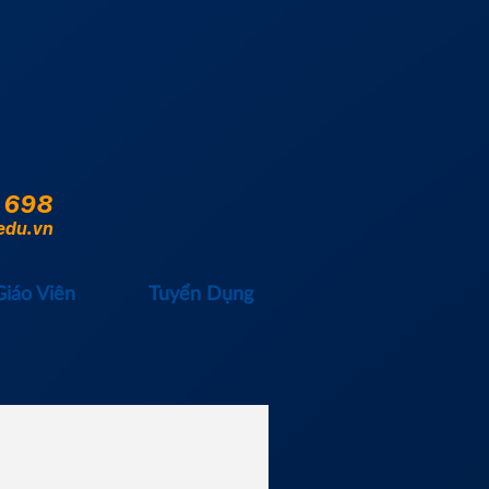
 698
edu.vn
Giáo Viên
Tuyển Dụng