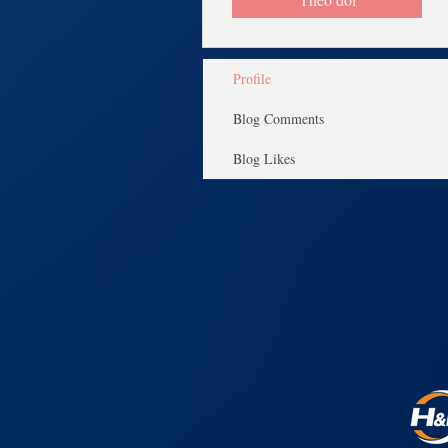
Profile
Blog Comments
Blog Likes