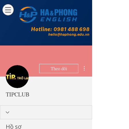
Hotline:
0981 488 698
hello@haphong.edu.vn
Thao tác khác
Theo dõi
TIPCLUB
Hồ sơ