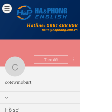
Hotline:
0981 488 698
hello@haphong.edu.vn
Thao tác khác
Theo dõi
cotewmoburt
cotewmoburt
Hồ sơ