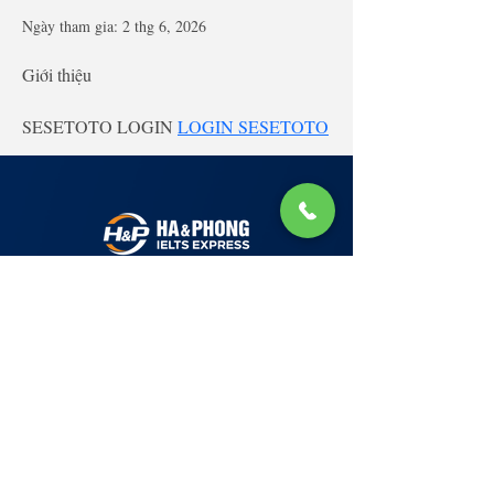
Ngày tham gia: 2 thg 6, 2026
Giới thiệu
SESETOTO LOGIN 
LOGIN SESETOTO
Lớp Học: phố Thái Thịnh (Hà Nội) và Tạ
Quang Bửu (Hà Nội)
✉ Email:
Tuyển Dụng
hello@haphong.edu.vn
Blog
📞
Ho
tline
0981 488 698
0961 607 660