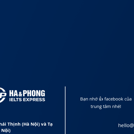
Bạn nhớ 👍 facebook của
trung tâm nhé!
hái Thịnh (Hà Nội) và Tạ
hello
 Nội)