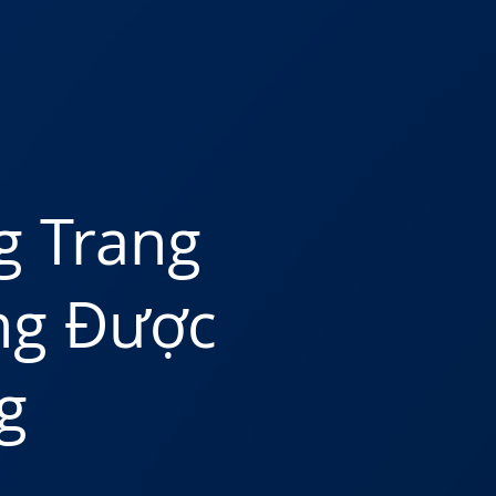
g Trang
ng Được
g