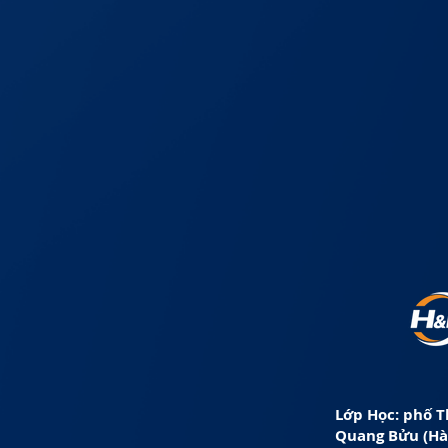
Lớp Học: phố T
Quang Bửu (Hà