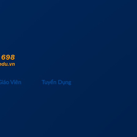
 698
edu.vn
Giáo Viên
Tuyển Dụng