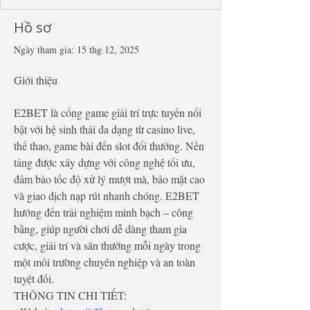
Hồ sơ
Ngày tham gia: 15 thg 12, 2025
Giới thiệu
E2BET là cổng game giải trí trực tuyến nổi 
bật với hệ sinh thái đa dạng từ casino live, 
thể thao, game bài đến slot đổi thưởng. Nền 
tảng được xây dựng với công nghệ tối ưu, 
đảm bảo tốc độ xử lý mượt mà, bảo mật cao 
và giao dịch nạp rút nhanh chóng. E2BET 
hướng đến trải nghiệm minh bạch – công 
bằng, giúp người chơi dễ dàng tham gia 
cược, giải trí và săn thưởng mỗi ngày trong 
một môi trường chuyên nghiệp và an toàn 
tuyệt đối.
THÔNG TIN CHI TIẾT: