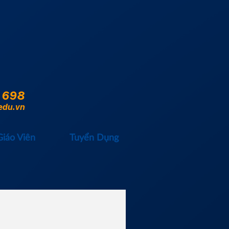
 698
edu.vn
Giáo Viên
Tuyển Dụng