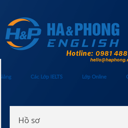
Hotline:
0981 488
hello@haphong.
Giảng
Các Lớp IELTS
Lớp Online
Hồ sơ