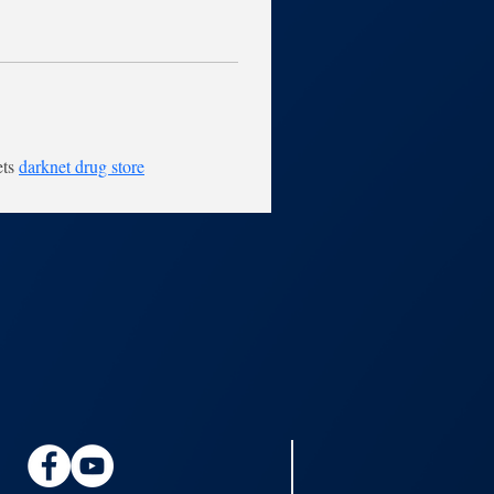
ts 
darknet drug store