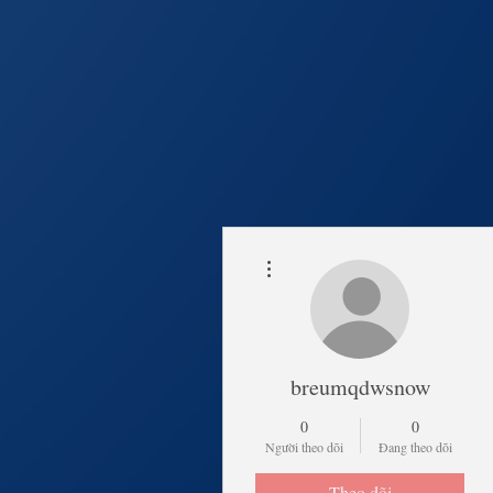
Thao tác khác
Trang Chủ
Lịch Khai 
breumqdwsnow
0
0
Người theo dõi
Đang theo dõi
Theo dõi