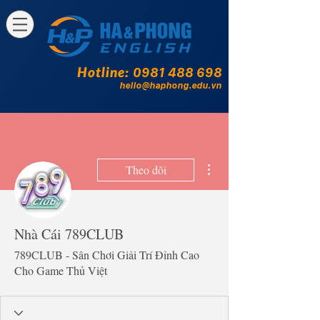
Hotline:
0981 488 698
hello@haphong.edu.vn
Thao tác khác
Theo dõi
Nhà Cái 789CLUB
789CLUB - Sân Chơi Giải Trí Đỉnh Cao
Cho Game Thủ Việt