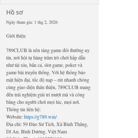
Hồ sơ
Ngày tham gia: 1 thg 2, 2026
Giới thiệu
789CLUB là nền tảng game đổi thưởng uy 
tín, nơi hội tụ hàng trăm trò chơi hấp dẫn 
như tài xỉu, bắn cá, slot game, poker và 
game bài truyền thống. Với hệ thống bảo 
mật hiện đại, tốc độ nạp – rút nhanh chóng 
cùng giao diện thân thiện, 789CLUB mang 
đến trải nghiệm giải trí mượt mà và công 
bằng cho người chơi mọi lúc, mọi nơi.
Thông tin liên hệ:
Website: 
https://g789.win/
Địa chỉ: 59 Đào Sư Tích, Xã Bình Thắng, 
Dĩ An, Bình Dương, Việt Nam