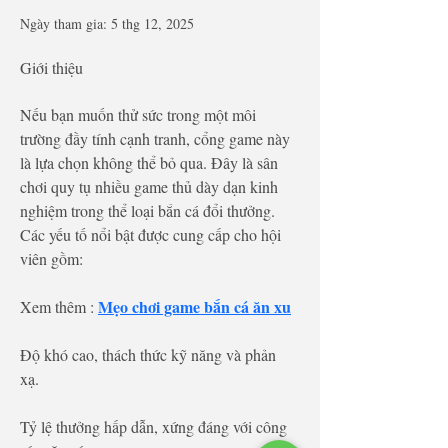
Ngày tham gia: 5 thg 12, 2025
Giới thiệu
Nếu bạn muốn thử sức trong một môi 
trường đầy tính cạnh tranh, cổng game này 
là lựa chọn không thể bỏ qua. Đây là sân 
chơi quy tụ nhiều game thủ dày dạn kinh 
nghiệm trong thể loại bắn cá đổi thưởng. 
Các yếu tố nổi bật được cung cấp cho hội 
viên gồm: 
Mẹo chơi game bắn cá ăn xu
Xem thêm : 
Độ khó cao, thách thức kỹ năng và phản 
xạ. 
Tỷ lệ thưởng hấp dẫn, xứng đáng với công 