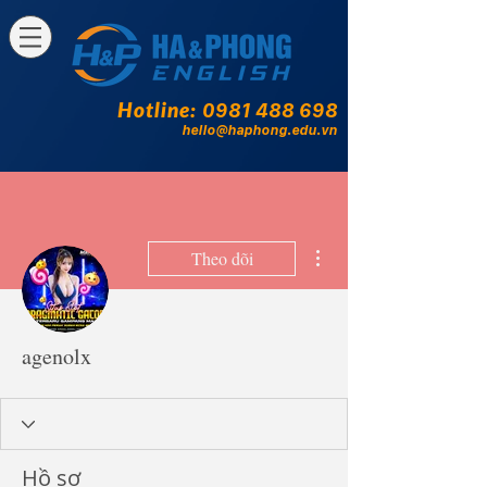
Hotline:
0981 488 698
hello@haphong.edu.vn
Thao tác khác
Theo dõi
agenolx
Hồ sơ