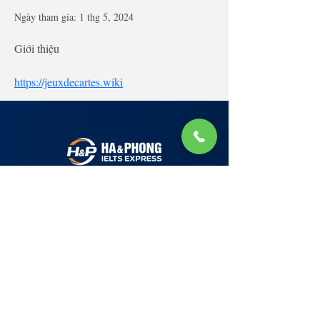
Ngày tham gia: 1 thg 5, 2024
Giới thiệu
https://jeuxdecartes.wiki
Lớp Học: phố Thái Thịnh (Hà Nội) và Tạ
Quang Bửu (Hà Nội)
✉ Email:
Tuyển Dụng
hello@haphong.edu.vn
Blog
📞
Ho
tline
0981 488 698
0961 607 660