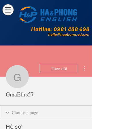
Hotline:
0981 488 698
hello@haphong.edu.vn
Thao tác khác
Theo dõi
GinaEllis57
GinaEllis57
Hồ sơ